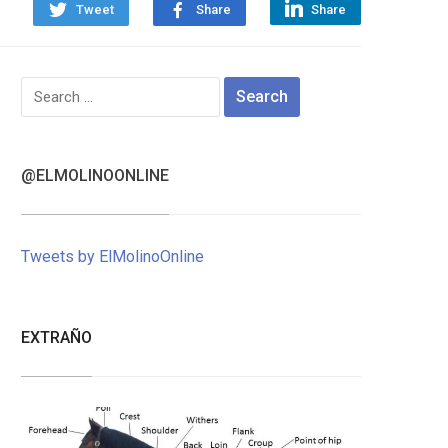
Tweet
Share
Share
Search
for:
@ELMOLINOONLINE
Tweets by ElMolinoOnline
EXTRAÑO