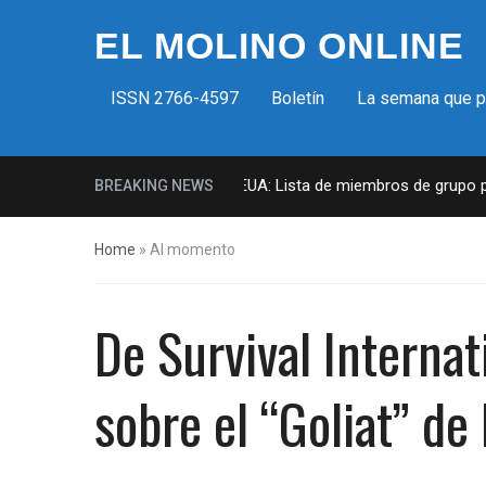
EL MOLINO ONLINE
ISSN 2766-4597
Boletín
La semana que 
Milicias fascistas en EUA: Lista de miembros de grupo para
BREAKING NEWS
Home
»
Al momento
De Survival Internat
sobre el “Goliat” de