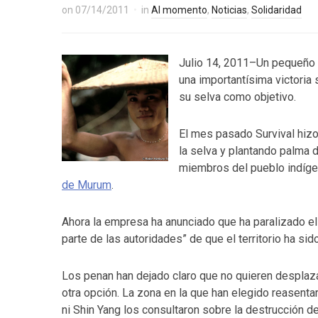
on
07/14/2011
in
Al momento
,
Noticias
,
Solidaridad
Julio 14, 2011–Un pequeño
una importantísima victoria
su selva como objetivo.
El mes pasado Survival hiz
la selva y plantando palma 
miembros del pueblo indígen
de Murum
.
Ahora la empresa ha anunciado que ha paralizado el t
parte de las autoridades” de que el territorio ha si
Los penan han dejado claro que no quieren desplaza
otra opción. La zona en la que han elegido reasentars
ni Shin Yang los consultaron sobre la destrucción de