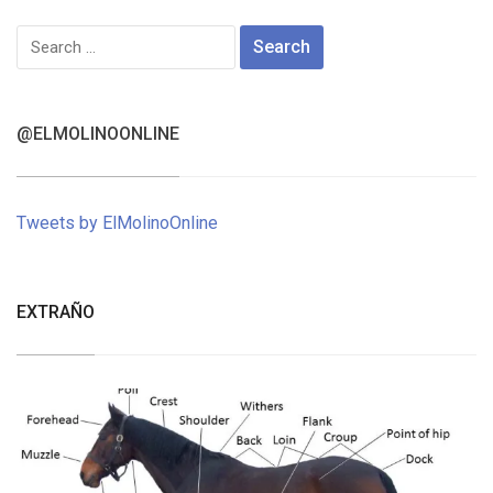
Search
for:
@ELMOLINOONLINE
Tweets by ElMolinoOnline
EXTRAÑO