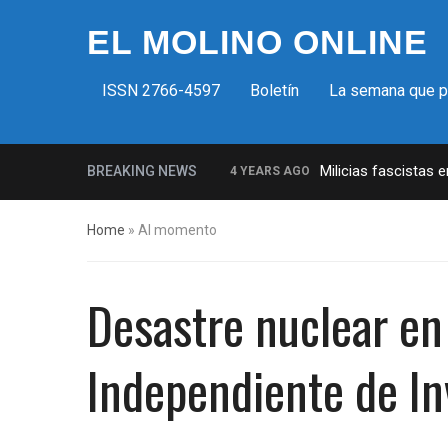
EL MOLINO ONLINE
ISSN 2766-4597
Boletín
La semana que 
Milicias fascistas 
BREAKING NEWS
4 YEARS AGO
La increíble y descarada histori
Home
»
Al momento
Insurrección bolsonarista en Bras
Control del Senado EUA en juego 
Desastre nuclear en
¡Finalmente! Cámara de Represe
¡Culpable! Jurado en Washington 
Independiente de In