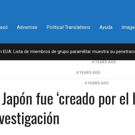
pasó
Advertise
Political Translations
Ayuda
Image
en EUA: Lista de miembros de grupo paramilitar muestra su penetrac
a del congresista por NY George Santos
4 YEARS AGO
il lleva la firma del Trumpismo
4 YEARS AGO
en 2da vuelta electoral en Georgia
4 YEARS AGO
 Japón fue ‘creado por el
ntantes obtiene declaraciones de impuestos de Donald Trump
D.C. falla en contra Steward Rhodes, fundador de violento, grupo par
vestigación