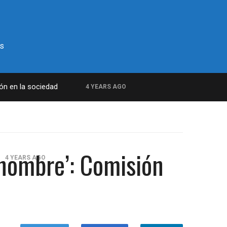
s
ión en la sociedad
4 YEARS AGO
 hombre’: Comisión
4 YEARS AGO
amilitar