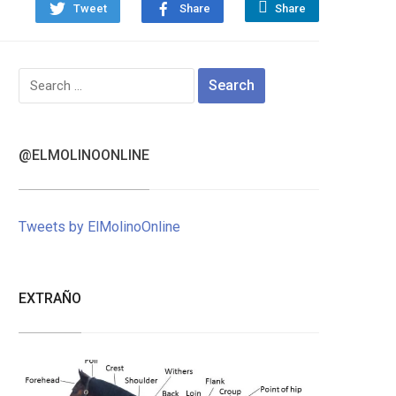
Tweet
Share
Share
Search
for:
@ELMOLINOONLINE
Tweets by ElMolinoOnline
EXTRAÑO