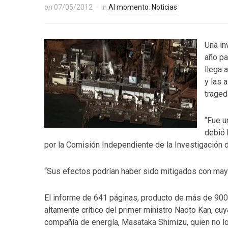
on
07/05/2012
in
Al momento
,
Noticias
Una in
año pa
llega 
y las 
traged
“Fue u
debió 
por la Comisión Independiente de la Investigación 
“Sus efectos podrían haber sido mitigados con mayo
El informe de 641 páginas, producto de más de 900
altamente crítico del primer ministro Naoto Kan, cu
compañía de energía, Masataka Shimizu, quien no l