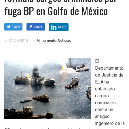
fuga BP en Golfo de México
Tweet
Share
Share
on
04/24/2012
in
Al momento
,
Noticias
El
Departamento
de Justicia de
EUA ha
entablado
cargos
criminales
contra un
antiguo
ingeniero de la