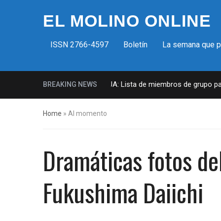
EL MOLINO ONLINE
ISSN 2766-4597
Boletín
La semana que 
Milicias fascistas en EUA: Lista de miembros de grupo paramilita
BREAKING NEWS
Home
»
Al momento
Dramáticas fotos de
Fukushima Daiichi