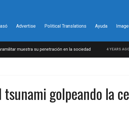
pasó
Advertise
Political Translations
Ayuda
Image
r muestra su penetración en la sociedad
La incr
4 YEARS AGO
l tsunami golpeando la ce