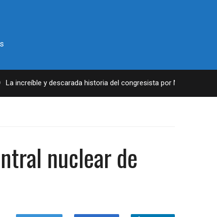
s
eíble y descarada historia del congresista por NY George Santos
ntral nuclear de