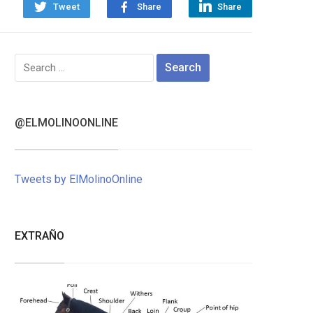
Tweet
Share
Share
Search
for:
@ELMOLINOONLINE
Tweets by ElMolinoOnline
EXTRAÑO