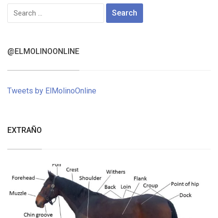
Search
for:
@ELMOLINOONLINE
Tweets by ElMolinoOnline
EXTRAÑO