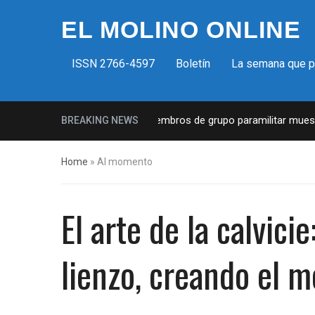
EL MOLINO ONLINE
ISSN 2766-4597
Boletín
La semana que 
s fascistas en EUA: Lista de miembros de grupo paramilitar muestra 
BREAKING NEWS
Home
»
Al momento
El arte de la calvici
lienzo, creando el 