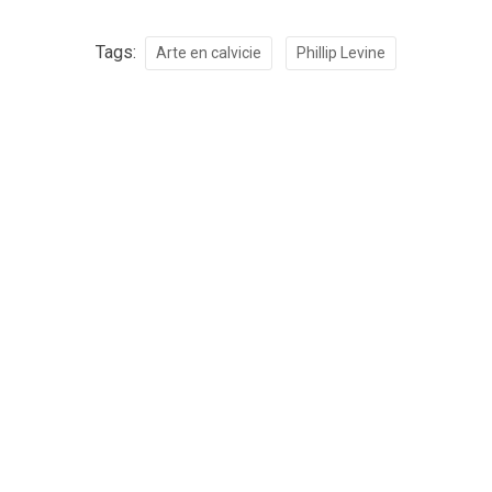
Tags:
Arte en calvicie
Phillip Levine