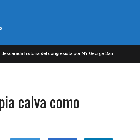
s
escarada historia del congresista por NY George Santos
4 YE
ropia calva como