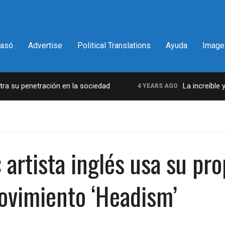
pasó
Advertise
Political Translations
Ayuda
Image
su penetración en la sociedad
La increíble y d
4 YEARS AGO
e: artista inglés usa su p
movimiento ‘Headism’