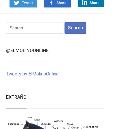
Tweet
Share
Share
Search
for:
@ELMOLINOONLINE
Tweets by ElMolinoOnline
EXTRAÑO