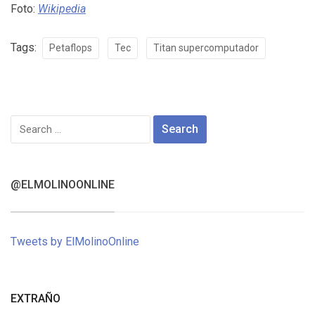
Foto:
Wikipedia
Tags:
Petaflops
Tec
Titan supercomputador
Search
for:
@ELMOLINOONLINE
Tweets by ElMolinoOnline
EXTRAÑO