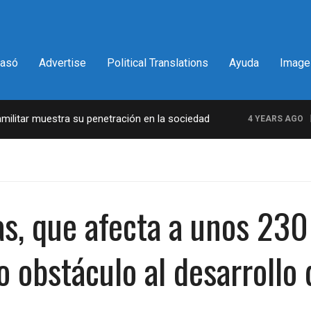
pasó
Advertise
Political Translations
Ayuda
Image
r muestra su penetración en la sociedad
La inc
4 YEARS AGO
s, que afecta a unos 230
o obstáculo al desarrollo