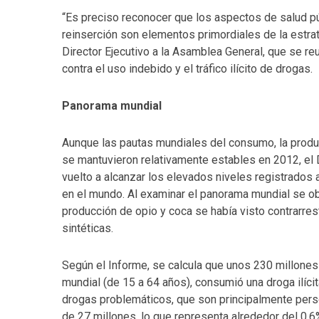
“Es preciso reconocer que los aspectos de salud públ
reinserción son elementos primordiales de la estrat
Director Ejecutivo a la Asamblea General, que se reu
contra el uso indebido y el tráfico ilícito de drogas.
Panorama mundial
Aunque las pautas mundiales del consumo, la produc
se mantuvieron relativamente estables en 2012, el D
vuelto a alcanzar los elevados niveles registrados 
en el mundo. Al examinar el panorama mundial se obs
producción de opio y coca se había visto contrarre
sintéticas.
Según el Informe, se calcula que unos 230 millones 
mundial (de 15 a 64 años), consumió una droga ilíc
drogas problemáticos, que son principalmente pers
de 27 millones, lo que representa alrededor del 0,6