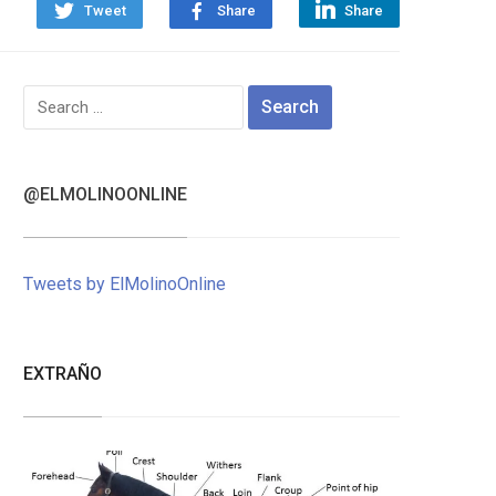
Tweet
Share
Share
Search
for:
@ELMOLINOONLINE
Tweets by ElMolinoOnline
EXTRAÑO