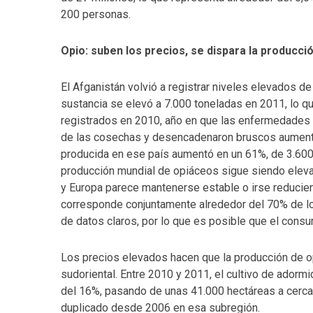
200 personas.
Opio: suben los precios, se dispara la producci
El Afganistán volvió a registrar niveles elevados d
sustancia se elevó a 7.000 toneladas en 2011, lo q
registrados en 2010, año en que las enfermedades d
de las cosechas y desencadenaron bruscos aumentos
producida en ese país aumentó en un 61%, de 3.600
producción mundial de opiáceos sigue siendo elev
y Europa parece mantenerse estable o irse reduciend
corresponde conjuntamente alrededor del 70% de l
de datos claros, por lo que es posible que el cons
Los precios elevados hacen que la producción de opi
sudoriental. Entre 2010 y 2011, el cultivo de ador
del 16%, pasando de unas 41.000 hectáreas a cerca d
duplicado desde 2006 en esa subregión.