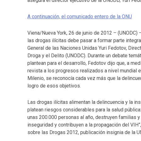
asegura el director ejecutivo de la ONUDD, Yuri Fed
A continuación, el comunicado entero de la ONU
Viena/Nueva York, 26 de junio de 2012 – (UNODC) – 
las drogas ilícitas debe pasar a formar parte integ
General de las Naciones Unidas Yuri Fedotov, Direct
Droga y el Delito (UNODC). Durante un debate temát
plantean para el desarrollo, Fedotov dijo que, a me
revista a los progresos realizados a nivel mundial 
Milenio, se reconocía cada vez más que la delincuen
logro de esos objetivos.
Las drogas ilícitas alimentan la delincuencia y la 
platean riesgos considerables para la salud pública
unas 200.000 personas al año, destruyen familias y
inseguridad y contribuyen a la propagación del VIH”,
sobre las Drogas 2012, publicación insignia de la 