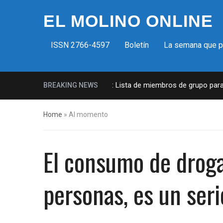
EL MOLINO ONLINE
ISSN 2766-4597
Boletín
La semana que 
Milicias fascistas en EUA: Lista de miembros de grupo paramilita
BREAKING NEWS
Home
»
Al momento
El consumo de droga
personas, es un seri