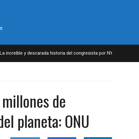
s
reíble y descarada historia del congresista por NY George Santos
 millones de
 del planeta: ONU