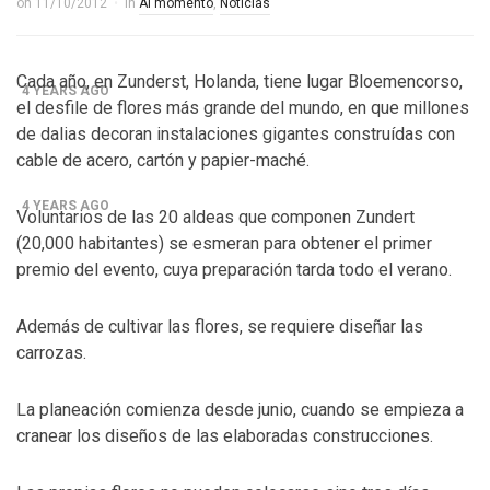
on
11/10/2012
in
Al momento
,
Noticias
Control del Senado EUA en juego en 2da vuelta
electoral en Georgia
Cada año, en Zunderst, Holanda, tiene lugar Bloemencorso,
4 YEARS AGO
el desfile de flores más grande del mundo, en que millones
¡Finalmente! Cámara de Representantes obtiene
de dalias decoran instalaciones gigantes construídas con
cable de acero, cartón y papier-maché.
declaraciones de impuestos de Donald Trump
4 YEARS AGO
Voluntarios de las 20 aldeas que componen Zundert
(20,000 habitantes) se esmeran para obtener el primer
¡Culpable! Jurado en Washington D.C. falla en contra
premio del evento, cuya preparación tarda todo el verano.
Steward Rhodes, fundador de violento, grupo
paramilitar
Además de cultivar las flores, se requiere diseñar las
carrozas.
La planeación comienza desde junio, cuando se empieza a
cranear los diseños de las elaboradas construcciones.