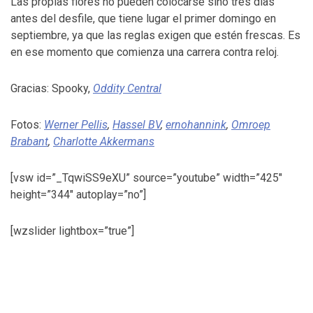
Las propias flores no pueden colocarse sino tres días
antes del desfile, que tiene lugar el primer domingo en
septiembre, ya que las reglas exigen que estén frescas. Es
en ese momento que comienza una carrera contra reloj.
Gracias: Spooky,
Oddity Central
Fotos:
Werner Pellis
,
Hassel BV
,
ernohannink
,
Omroep
Brabant
,
Charlotte Akkermans
[vsw id=”_TqwiSS9eXU” source=”youtube” width=”425″
height=”344″ autoplay=”no”]
[wzslider lightbox=”true”]