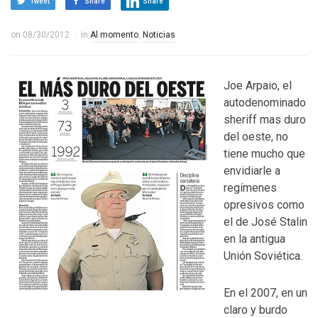
Tweet
Share
Share
on
08/30/2012
in
Al momento
,
Noticias
Joe Arpaio, el
autodenominado
sheriff mas duro
del oeste, no
tiene mucho que
envidiarle a
regímenes
opresivos como
el de José Stalin
en la antigua
Unión Soviética.
En el 2007, en un
claro y burdo