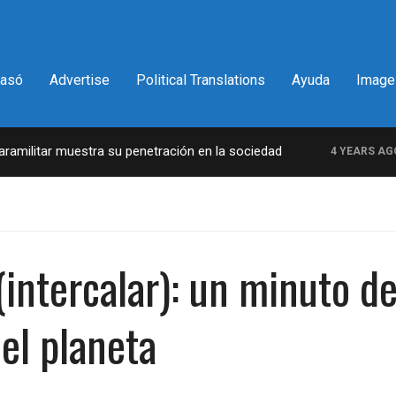
pasó
Advertise
Political Translations
Ayuda
Image
ilitar muestra su penetración en la sociedad
L
4 YEARS AGO
(intercalar): un minuto 
del planeta