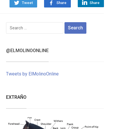
Tweet
Share
Share
Search
for:
@ELMOLINOONLINE
Tweets by ElMolinoOnline
EXTRAÑO