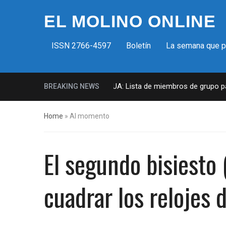
EL MOLINO ONLINE
ISSN 2766-4597
Boletín
La semana que 
Milicias fascistas en EUA: Lista de miembros de grupo param
BREAKING NEWS
Home
»
Al momento
El segundo bisiesto 
cuadrar los relojes 