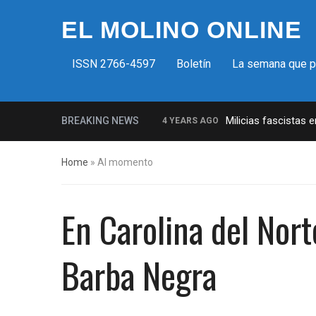
EL MOLINO ONLINE
ISSN 2766-4597
Boletín
La semana que 
Milicias fascistas 
BREAKING NEWS
4 YEARS AGO
La increíble y descarada histori
Home
»
Al momento
Insurrección bolsonarista en Bras
Control del Senado EUA en juego 
En Carolina del Nort
¡Finalmente! Cámara de Represe
¡Culpable! Jurado en Washington 
Barba Negra