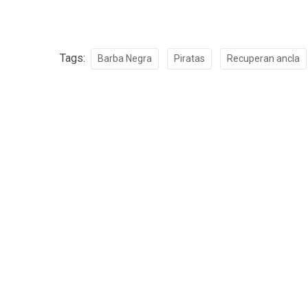
Tags:
Barba Negra
Piratas
Recuperan ancla