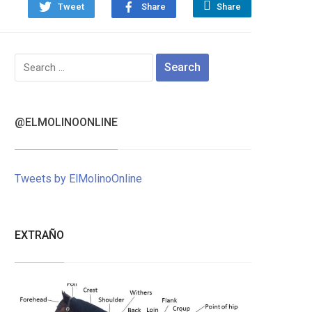
Tweet
Share
Share
Search
for:
@ELMOLINOONLINE
Tweets by ElMolinoOnline
EXTRAÑO