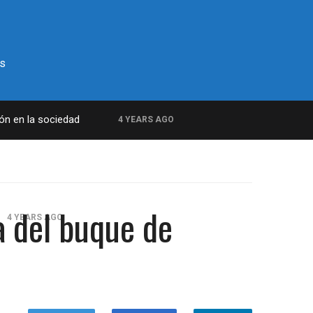
s
ión en la sociedad
4 YEARS AGO
a del buque de
4 YEARS AGO
amilitar