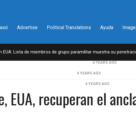
pasó
Advertise
Political Translations
Ayuda
Image
en EUA: Lista de miembros de grupo paramilitar muestra su penetrac
a del congresista por NY George Santos
4 YEARS AGO
il lleva la firma del Trumpismo
4 YEARS AGO
en 2da vuelta electoral en Georgia
4 YEARS AGO
e, EUA, recuperan el ancl
ntantes obtiene declaraciones de impuestos de Donald Trump
D.C. falla en contra Steward Rhodes, fundador de violento, grupo par