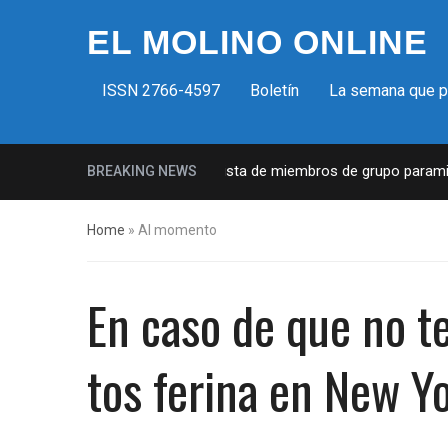
EL MOLINO ONLINE
ISSN 2766-4597
Boletín
La semana que 
Milicias fascistas en EUA: Lista de miembros de grupo paramilita
BREAKING NEWS
Home
»
Al momento
En caso de que no t
tos ferina en New 