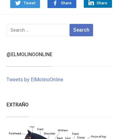
Tweet
Share
Share
Search
for:
@ELMOLINOONLINE
Tweets by ElMolinoOnline
EXTRAÑO