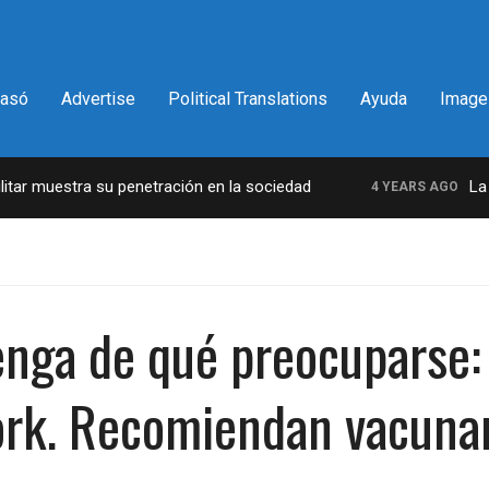
pasó
Advertise
Political Translations
Ayuda
Image
r muestra su penetración en la sociedad
La inc
4 YEARS AGO
enga de qué preocuparse
York. Recomiendan vacuna