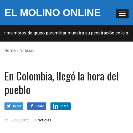
EL MOLINO ONLINE
embros de grupo paramilitar muestra su penetración en la sociedad
Home
»
Noticias
En Colombia, llegó la hora del
pueblo
Tweet
Share
Share
on
07/25/2022
in
Noticias