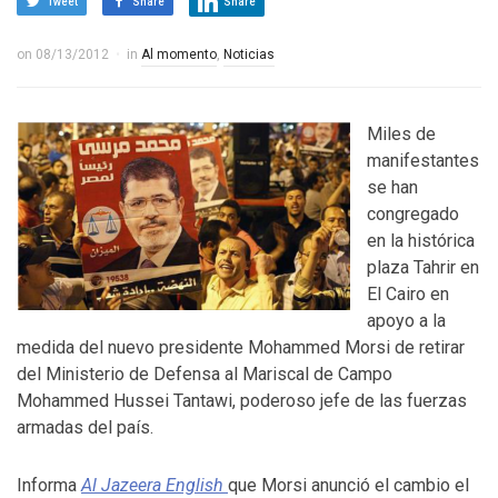
Tweet
Share
Share
on
08/13/2012
in
Al momento
,
Noticias
Miles de
manifestantes
se han
congregado
en la histórica
plaza Tahrir en
El Cairo en
apoyo a la
medida del nuevo presidente Mohammed Morsi de retirar
del Ministerio de Defensa al Mariscal de Campo
Mohammed Hussei Tantawi, poderoso jefe de las fuerzas
armadas del país.
Informa
Al Jazeera English
que Morsi anunció el cambio el