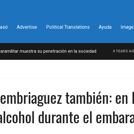
pasó
Advertise
Political Translations
Ayuda
Image
militar muestra su penetración en la sociedad
L
4 YEARS AGO
 embriaguez también: en 
lcohol durante el embar