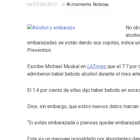
on
07/20/2012
in
Al momento
,
Noticias
No obs
alcoho
embarazadas se están dando sus copitas, indica un
Prevention.
Escribe Michael Muskal en
LATimes
que el 7.7 por
admitieron haber bebido alcohol durante el mes ante
El 1.4 por ciento de ellas dijo haber bebido en exc
Dice, sin embargo, que estos nuevos datos marcan 
“Si estás embarazada o piensas quedar embarazada,
Este es un mensaje respaldado por abundantes dato