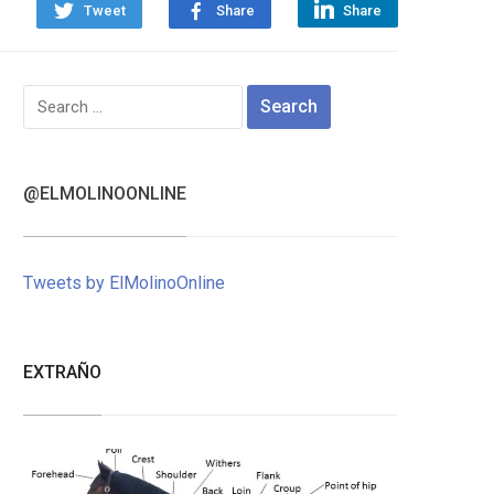
Tweet
Share
Share
Search
for:
@ELMOLINOONLINE
Tweets by ElMolinoOnline
EXTRAÑO