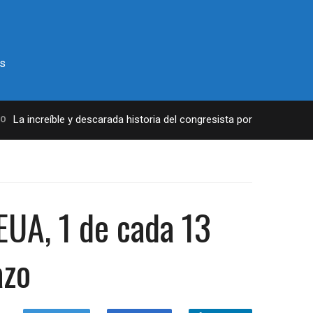
s
a increíble y descarada historia del congresista por NY George Sant
EUA, 1 de cada 13
azo