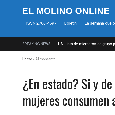
EL MOLINO ONLINE
ISSN 2766-4597
Boletín
La semana que 
Milicias fascistas en EUA: Lista de miembros de grupo para
BREAKING NEWS
Home
»
Al momento
¿En estado? Si y de
mujeres consumen a