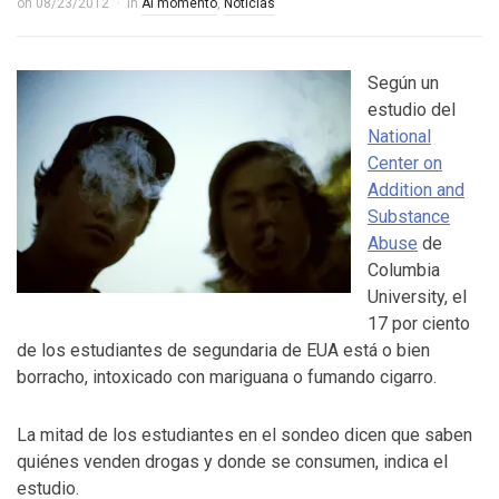
on
08/23/2012
in
Al momento
,
Noticias
Control del Senado EUA en juego en 2da vuelta
electoral en Georgia
Según un
4 YEARS AGO
estudio del
¡Finalmente! Cámara de Representantes obtiene
National
Center on
declaraciones de impuestos de Donald Trump
Addition and
4 YEARS AGO
Substance
Abuse
de
¡Culpable! Jurado en Washington D.C. falla en contra
Columbia
Steward Rhodes, fundador de violento, grupo
University, el
17 por ciento
paramilitar
de los estudiantes de segundaria de EUA está o bien
borracho, intoxicado con mariguana o fumando cigarro.
La mitad de los estudiantes en el sondeo dicen que saben
quiénes venden drogas y donde se consumen, indica el
estudio.