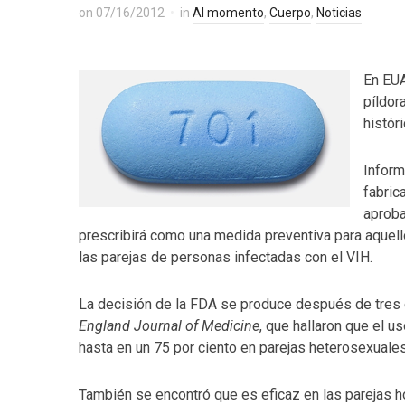
on
07/16/2012
in
Al momento
,
Cuerpo
,
Noticias
En EUA
píldor
histór
Inform
fabric
aproba
prescribirá como una medida preventiva para aquell
las parejas de personas infectadas con el VIH.
La decisión de la FDA se produce después de tres
England Journal of Medicine
, que hallaron que el u
hasta en un 75 por ciento en parejas heterosexuales
También se encontró que es eficaz en las parejas 