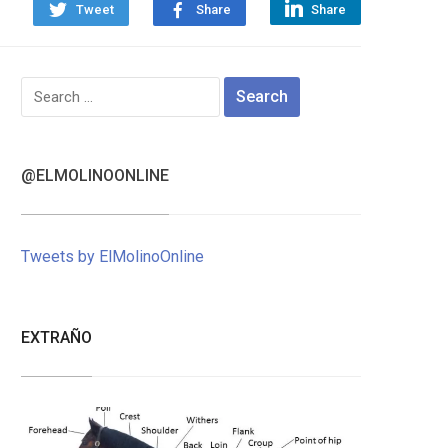
Tweet
Share
Share
Search
for:
@ELMOLINOONLINE
Tweets by ElMolinoOnline
EXTRAÑO