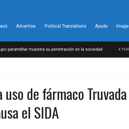
pasó
Advertise
Political Translations
Ayuda
Image
 paramilitar muestra su penetración en la sociedad
4 YEARS 
 uso de fármaco Truvada 
ausa el SIDA