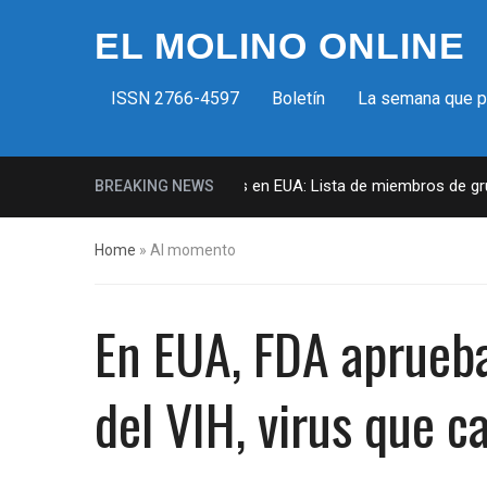
EL MOLINO ONLINE
ISSN 2766-4597
Boletín
La semana que 
Milicias fascistas en EUA: Lista de miembros de grupo
BREAKING NEWS
Home
»
Al momento
En EUA, FDA aprueba
del VIH, virus que c