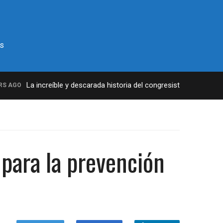
s
La increíble y descarada historia del congresista por NY George
AGO
para la prevención