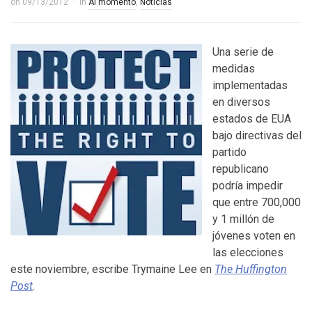
on
09/13/2012
in
Al momento
,
Noticias
Una serie de
medidas
implementadas
en diversos
estados de EUA
bajo directivas del
partido
republicano
podría impedir
que entre 700,000
y 1 millón de
jóvenes voten en
las elecciones
este noviembre, escribe Trymaine Lee en
The Huffington
Post
.