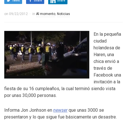
Tweet
Share
Share
on
09/22/2012
in
Al momento
,
Noticias
En la pequeña
ciudad
holandesa de
Haren, una
chica envió a
través de
Facebook una
invitación a la
fiesta de su 16 cumpleaños, la cual terminó siendo vista
por unas 30,000 personas.
Informa Jon Jonhson en
newser
que unas 3000 se
presentaron y lo que sigue fue básicamente un desastre.