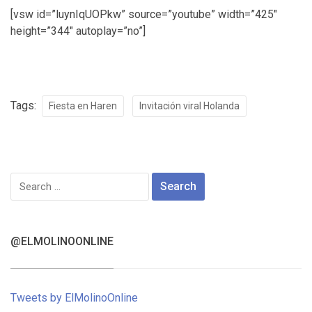
[vsw id=”luynIqUOPkw” source=”youtube” width=”425″
height=”344″ autoplay=”no”]
Tags:
Fiesta en Haren
Invitación viral Holanda
Search
for:
@ELMOLINOONLINE
Tweets by ElMolinoOnline