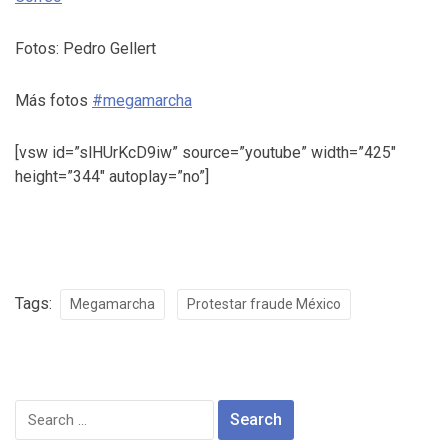
Fotos: Pedro Gellert
Más fotos
#megamarcha
[vsw id=”slHUrKcD9iw” source=”youtube” width=”425″
height=”344″ autoplay=”no”]
Tags:
Megamarcha
Protestar fraude México
Search
for: