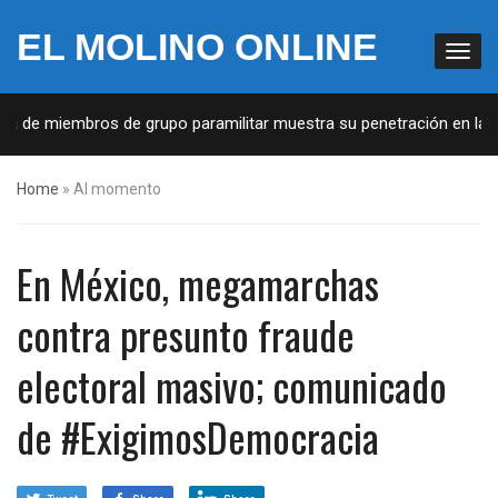
EL MOLINO ONLINE
ta de miembros de grupo paramilitar muestra su penetración en la so
Home
»
Al momento
En México, megamarchas
contra presunto fraude
electoral masivo; comunicado
de #ExigimosDemocracia