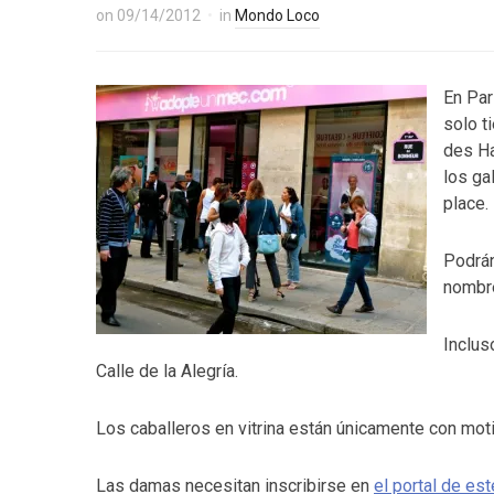
on
09/14/2012
in
Mondo Loco
En Par
solo t
des Ha
los ga
place.
Podrán
nombre
Inclus
Calle de la Alegría.
Los caballeros en vitrina están únicamente con moti
Las damas necesitan inscribirse en
el portal de es