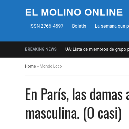
EL MOLINO ONLINE
ISSN 2766-4597
Boletín
La semana que 
Milicias fascistas en EUA: Lista de miembros de grupo para
BREAKING NEWS
Home
»
Mondo Loco
En París, las damas
masculina. (O casi)