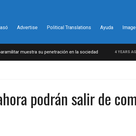
pasó
Advertise
Political Translations
Ayuda
Image
militar muestra su penetración en la sociedad
L
4 YEARS AGO
 ahora podrán salir de c