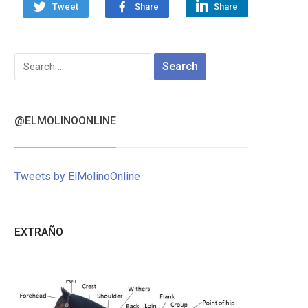
Tweet
Share
Share
Search
for:
@ELMOLINOONLINE
Tweets by ElMolinoOnline
EXTRAÑO