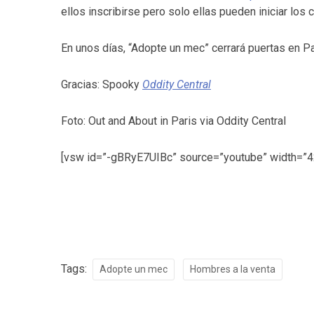
ellos inscribirse pero solo ellas pueden iniciar los 
En unos días, “Adopte un mec” cerrará puertas en Pa
Gracias: Spooky
Oddity Central
Foto: Out and About in Paris via Oddity Central
[vsw id=”-gBRyE7UIBc” source=”youtube” width=”42
Tags:
Adopte un mec
Hombres a la venta