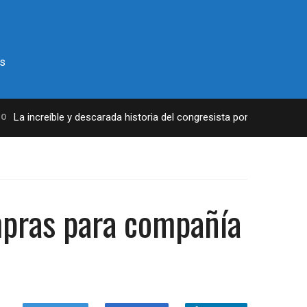
s
a increíble y descarada historia del congresista por NY George Sant
ompras para compañía