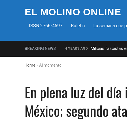
EL MOLINO ONLINE
ISSN 2766-4597
Boletín
La semana que 
Milicias fascistas 
BREAKING NEWS
4 YEARS AGO
La increíble y descarada histori
Home
»
Al momento
Insurrección bolsonarista en Bras
Control del Senado EUA en juego 
En plena luz del día
¡Finalmente! Cámara de Represe
¡Culpable! Jurado en Washington 
México; segundo at