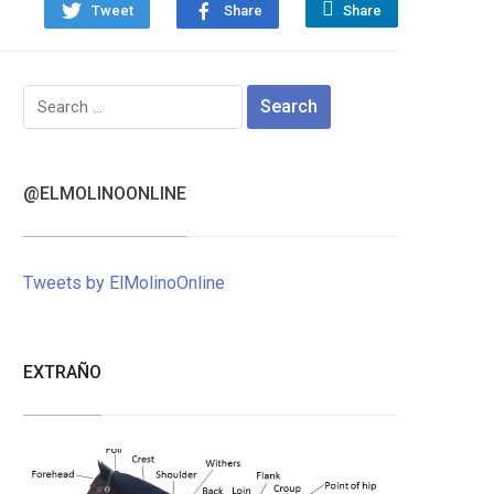
Tweet
Share
Share
Search
for:
@ELMOLINOONLINE
Tweets by ElMolinoOnline
EXTRAÑO