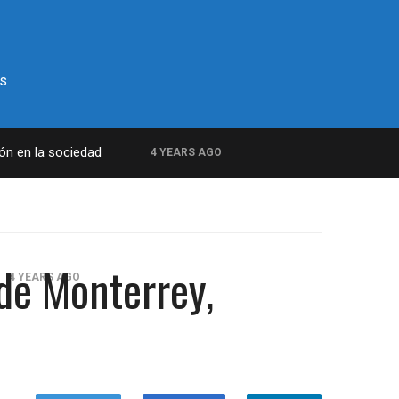
s
ión en la sociedad
4 YEARS AGO
 de Monterrey,
4 YEARS AGO
amilitar