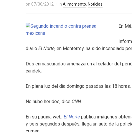
on
07/30/2012
in
Al momento
,
Noticias
En Méx
Infor
diario
El Norte
, en Monterrey, ha sido incendiado p
Dos enmascarados amenazaron al celador del periódi
candela.
En plena luz del día domingo pasadas las 18 horas.
No hubo heridos, dice
CNN.
En su página web,
El Norte
publica imágenes obteni
y seis segundos después, llega un auto de la policí
crimen.