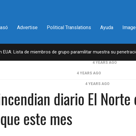
pasó
Advertise
Political Translations
Ayuda
Image
en EUA: Lista de miembros de grupo paramilitar muestra su penetrac
a del congresista por NY George Santos
4 YEARS AGO
il lleva la firma del Trumpismo
4 YEARS AGO
en 2da vuelta electoral en Georgia
4 YEARS AGO
 incendian diario El Norte
ntantes obtiene declaraciones de impuestos de Donald Trump
D.C. falla en contra Steward Rhodes, fundador de violento, grupo par
aque este mes