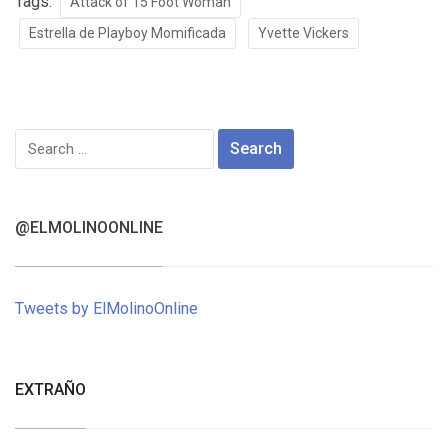
Tags:
Attack of 15 Foot Woman
Estrella de Playboy Momificada
Yvette Vickers
Search
for:
@ELMOLINOONLINE
Tweets by ElMolinoOnline
EXTRAÑO