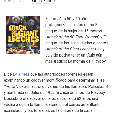
on
05/03/2011
in
Cultura
,
Noticias
En los años 50 y 60 años
protagoniza en cintas como El
ataque de la mujer de 15 metros
(
Attack of the 50 Foot Woman
) y El
ataque de las sanguijuelas gigantes
(
Attack of the Giant Leeches
). Hoy
su vida podría tener un título aún
más trágico: La momia de Playboy.
Dice
LA Times
que las autoridades forenses están
examinando un cadáver momificado para determinar si es
Yvette Vickers, actriz de varias de las llamadas Películas B
y nombrada en Julio de 1959 la chica del mes de Playboy.
Descubrió el cadáver de la ex estrella de 82 años una
vecina a quien le llamó la atención el correo amarillento,
acumulado, y las telarañas en la entrada de la casa.