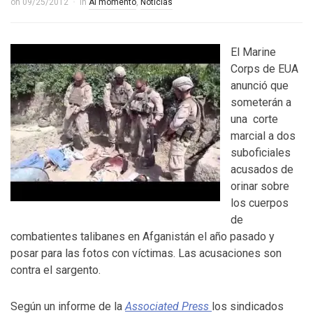
on
09/25/2012
in
Al momento
,
Noticias
El Marine
Corps de EUA
anunció que
someterán a
una corte
marcial a dos
suboficiales
acusados de
orinar sobre
los cuerpos
de
combatientes talibanes en Afganistán el año pasado y
posar para las fotos con víctimas. Las acusaciones son
contra el sargento.
Según un informe de la
Associated Press
los sindicados