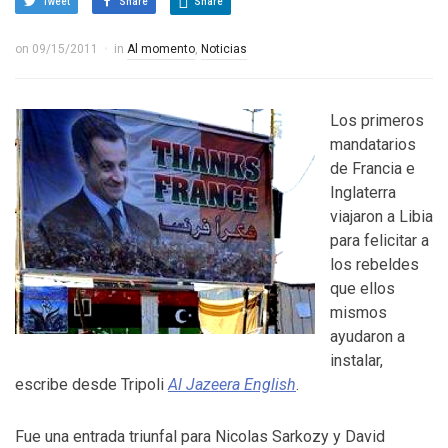
Tweet
Share
Share
on
09/15/2011
in
Al momento
,
Noticias
Los primeros
mandatarios
de Francia e
Inglaterra
viajaron a Libia
para felicitar a
los rebeldes
que ellos
mismos
ayudaron a
instalar,
escribe desde Tripoli
Al Jazeera English
.
Fue una entrada triunfal para Nicolas Sarkozy y David