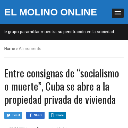
EL MOLINO ONLINE
de grupo paramilitar muestra su penetración en la sociedad
4
Home
»
Al momento
Entre consignas de “socialismo
o muerte”, Cuba se abre a la
propiedad privada de vivienda
Tweet
Share
Share