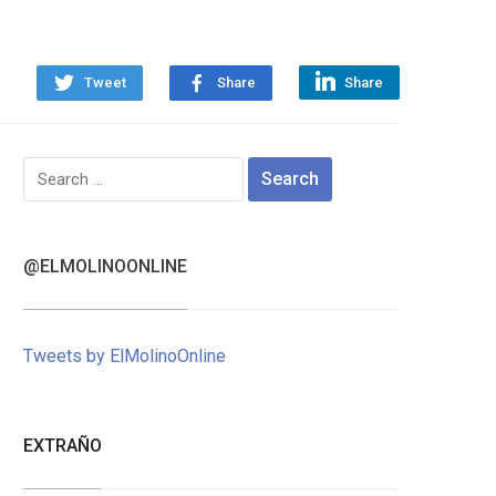
Tweet
Share
Share
Search
for:
@ELMOLINOONLINE
Tweets by ElMolinoOnline
EXTRAÑO