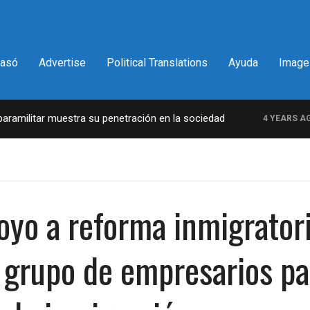
pasó
Advertise
Political Translations
Ayuda
Image
militar muestra su penetración en la sociedad
4 YEARS AGO
oyo a reforma inmigrator
 grupo de empresarios pa