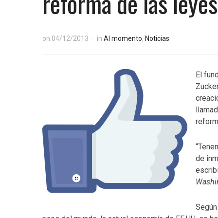
reforma de las leye
on
04/12/2013
in
Al momento
,
Noticias
El fun
Zucker
creaci
llamad
reform
“Tenem
de inm
escrib
Washi
Según 