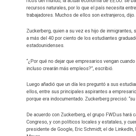
ricos del mundo, la actual economía de EE.UU. se 
recursos naturales, por lo que el país necesita entr
trabajadores. Muchos de ellos son extranjeros, dijo.
Zuckerberg, quien a su vez es hijo de inmigrantes, 
a más del 40 por ciento de los estudiantes gradua
estadounidenses.
“¿Por qué no dejar que empresarios vengan cuando 
incluso crearán más empleos?”, escribió.
Luego añadió que un día les preguntó a sus estudia
ellos, entre sus principales aspirantes a empresario
porque era indocumentado. Zuckerberg precisó: “su 
De acuerdo con Zuckerberg, el grupo FWD.us hará c
Congreso, y con políticos locales y estatales, y cu
presidente de Google, Eric Schmidt; el de Linkedln, 