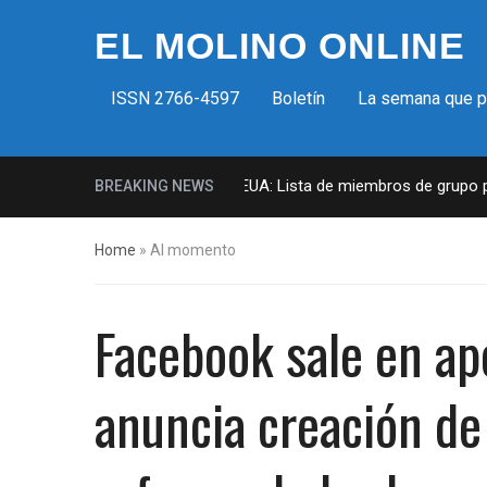
EL MOLINO ONLINE
ISSN 2766-4597
Boletín
La semana que 
Milicias fascistas en EUA: Lista de miembros de grupo para
BREAKING NEWS
Home
»
Al momento
Facebook sale en ap
anuncia creación de