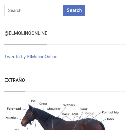
Search
for:
@ELMOLINOONLINE
Tweets by ElMolinoOnline
EXTRAÑO