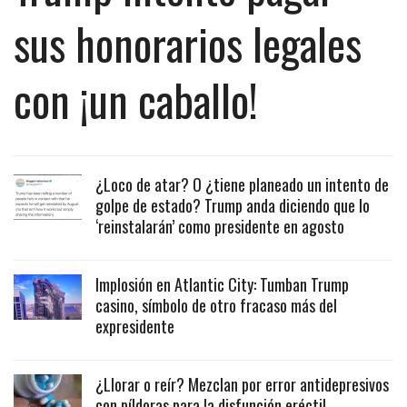
sus honorarios legales
con ¡un caballo!
¿Loco de atar? O ¿tiene planeado un intento de
golpe de estado? Trump anda diciendo que lo
‘reinstalarán’ como presidente en agosto
Implosión en Atlantic City: Tumban Trump
casino, símbolo de otro fracaso más del
expresidente
¿Llorar o reír? Mezclan por error antidepresivos
con píldoras para la disfunción eréctil.