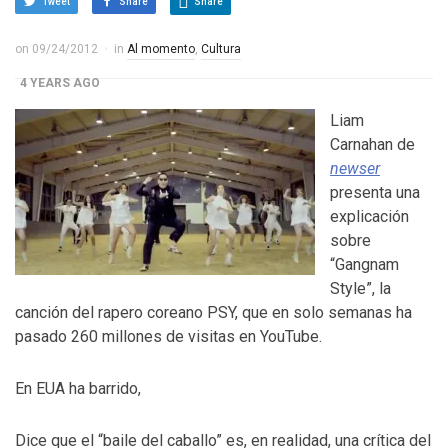
Tweet
Share
Share
Control del Senado EUA en juego en 2da vuelta
electoral en Georgia
on
09/24/2012
in
Al momento
,
Cultura
4 YEARS AGO
¡Finalmente! Cámara de Representantes obtiene
Liam
Carnahan de
declaraciones de impuestos de Donald Trump
newser
4 YEARS AGO
presenta una
explicación
¡Culpable! Jurado en Washington D.C. falla en contra
sobre
Steward Rhodes, fundador de violento, grupo
“Gangnam
Style”, la
paramilitar
canción del rapero coreano PSY, que en solo semanas ha
pasado 260 millones de visitas en YouTube.
En EUA ha barrido,
Dice que el “baile del caballo” es, en realidad, una crítica del