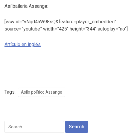
Así bailaría Assange:
[vsw id=”vNqd4hW98sQ&feature=player_embedded”
source=”youtube” width=”425″ height=”344″ autoplay=”no”]
Artículo en inglés
Tags:
Asilo político Assange
Search
for: