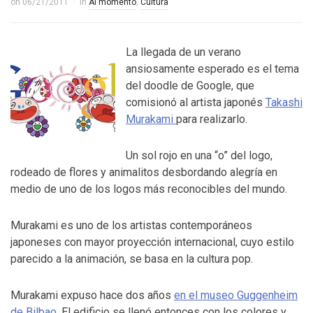
on
06/21/2011
in
Al momento
,
Cultura
La llegada de un verano
ansiosamente esperado es el tema
del doodle de Google, que
comisionó al artista japonés
Takashi
Murakami
para realizarlo.
Un sol rojo en una “o” del logo,
rodeado de flores y animalitos desbordando alegría en
medio de uno de los logos más reconocibles del mundo.
Murakami es uno de los artistas contemporáneos
japoneses con mayor proyección internacional, cuyo estilo
parecido a la animación, se basa en la cultura pop.
Murakami expuso hace dos años
en el museo Guggenheim
de Bilbao
. El edificio se llenó entonces con los colores y