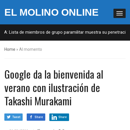
EL MOLINO ONLINE
UA: Lista de miembros de grupo paramilitar muestra su penetración e
Home
»
Al momento
Google da la bienvenida al
verano con ilustración de
Takashi Murakami
Tweet
Share
Share