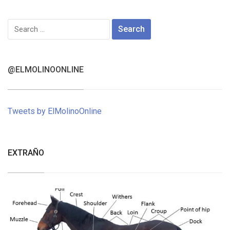
Search
for:
@ELMOLINOONLINE
Tweets by ElMolinoOnline
EXTRAÑO