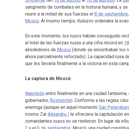
Smolensk
del
16 de agosto
al
18 de agosto
). La
Bat
sangriento de combates en la historia humana, y se s
reunir a la mitad de sus fuerzas el
8 de septiembre
Moscú
. Al mismo tiempo, Kutúzov ordenaba la evacu
En este momento, los rusos habían conseguido reclu
al total de las fuerzas rusas a una cifra récord en
1
alrededores de
Moscú
(donde se encontraban los re
ahora parcialmente reforzado). La capacidad rusa de 
que les llevaría finalmente a la victoria en esta cam
La captura de Moscú
Napoleón
entró finalmente en una ciudad fantasma, 
gobernador,
Rostopchín
. Conforme a las reglas clási
enemiga (aunque en aquel momento
San Petersbur
mismo Zar
Alejandro I
le ofreciera la capitulación e
comandantes rusos no se rindieron. En lugar de ell
2
y el
6 de septiembre
. Moscú, una ciudad constitu