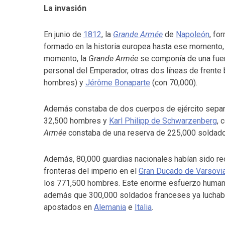
La invasión
En junio de
1812
, la
Grande Armée
de
Napoleón
, fo
formado en la historia europea hasta ese momento,
momento, la
Grande Armée
se componía de una fuer
personal del Emperador, otras dos líneas de frente
hombres) y
Jérôme Bonaparte
(con 70,000).
Además constaba de dos cuerpos de ejército sepa
32,500 hombres y
Karl Philipp de Schwarzenberg
, 
Armée
constaba de una reserva de 225,000 soldado
Además, 80,000 guardias nacionales habían sido recl
fronteras del imperio en el
Gran Ducado de Varsovi
los 771,500 hombres. Este enorme esfuerzo human
además que 300,000 soldados franceses ya lucha
apostados en
Alemania
e
Italia
.