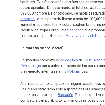
hombres. Existían además dos fuerzas de reserva, 
estos ejércitos. De este modo, el total de las fue
392,000 hombres. Por otro lado, se había asegurad
otomano
, lo que permitió liberar a más de 100,000
aumentar sus ejércitos, y sobre septiembre, el núm
incluir a las tropas irregulares
cosacas
que probable
comandados por el
atamán
Matvey Ivanovich Plato
La marcha sobre Moscú
La invasión comenzó el
23 de junio
de
1812
.
Napol
Petersburgo
poco antes del inicio de las operacione
a su ejército internarse en la
Polonia
rusa.
Al principio contó con poca o ninguna resistencia, p
Los rusos ofrecieron sólo esporádicas resistencia
de ser presionado por
Bagratión
. Por su experienci
combate a campo abierto. En numerosas ocasiones i