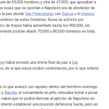
una de 65,000 hombres y otra de 47,000, que apoyaban a
rzas rusas que se oponían a Napoleón era de alrededor de
o la paz desde
San Petersburgo
con
Suecia
y el
Imperio
 hombres de estas fronteras. Rusia se esforzó por
ero de tropas había aumentado hasta los 900,000, sin
mente podrían añadir 70,000 u 80,000 hombres en total,
v
.
eón
había enviado una oferta final de paz a
San
s, de la que nunca recibió contestación, por lo que ordenó
or lo que avanzó con rapidez dentro del territorio enemigo.
s y
Barclay
, el comandante en jefe, rehusaba luchar a pesar
a sabía que no podría derrotar al ejército de Napoleón en
ntentó establecer una posición defensiva fuerte, pero en