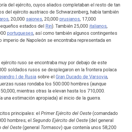
ía del ejército, cuyos aliados completaban el resto de tan
 del ejército austriaco de Schwarzenberg, había también
aros
, 20,000
sajones
, 20,000
prusianos
, 17,000
 pequeños estados del
Rin
). También 25,000
italianos
,
000
portugueses
, así como también algunos contingentes
to imperio de Napoleón se encontraba representada en
ejército ruso se encontraba muy por debajo de este
000 soldados rusos se desplegaron en la frontera polaca
ejandro I de Rusia
sobre el
Gran Ducado de Varsovia
,
s fuerzas rusas rondaba los 500.000 hombres (aunque
350,000, mientras otras la elevan hasta los 710,000.
una estimación apropiada) al inicio de la guerra.
citos principales: el
Primer Ejército del Oeste
(comandado
800 hombres; el
Segundo Ejército del Oeste
(del general
o del Oeste
(general
Tormasov
) que contenía unos 58,200