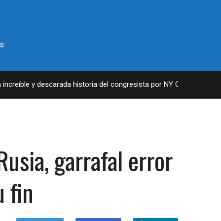
s
íble y descarada historia del congresista por NY George Santos
usia, garrafal error
 fin