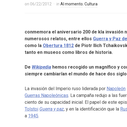
on
06/22/2012
in
Al momento
,
Cultura
conmemora el aniversario 200 de kla invasión n
numerosos relatos, entre ellos
Guerra y Paz de
como la
Obertura 1812
de Piotr Ilich Tchaikovs
tanto en museos como libros de historia.
De
Wikipedia
hemos recogido un magnífico y con
siempre cambiarían el mundo de hace dos siglo
La invasión del Imperio ruso liderada por
Napoleón
Guerras Napoleónicas
. La campaña redujo a las fue
ciento de su capacidad inicial. El papel de este epi
Tolstoi
Guerra y paz
, y en la identificación que la
Rus
a
1945
.