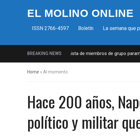
EL MOLINO ONLINE
ISSN 2766-4597
Boletín
La semana que 
Milicias fascistas en EUA: Lista de miembros de grupo paramilitar 
BREAKING NEWS
Home
»
Al momento
Hace 200 años, Napol
político y militar q