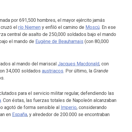
rmada por 691,500 hombres, el mayor ejército jamás
 cruzó el
río Niemen
y enfiló el camino de
Moscú
. En ese
za central de asalto de 250,000 soldados bajo el mando
 bajo el mando de
Eugène de Beauharnais
(con 80,000
rados al mando del mariscal
Jacques Macdonald
, con
con 34,000 soldados
austriacos
. Por último, la
Grande
s.
utados para el servicio militar regular, defendiendo las
a
. Con éstas, las fuerzas totales de Napoleón alcanzaban
o agotó de forma sensible al
Imperio
, considerando
ban en
España
, y alrededor de 200.000 se encontraban