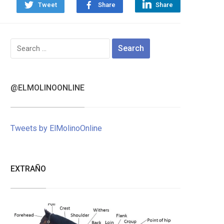
Tweet
Share
Share
Search
for:
@ELMOLINOONLINE
Tweets by ElMolinoOnline
EXTRAÑO