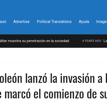
pasó
Advertise
Political Translations
Ayuda
Image
muestra su penetración en la sociedad
La incre
4 YEARS AGO
eón lanzó la invasión a R
ue marcó el comienzo de su