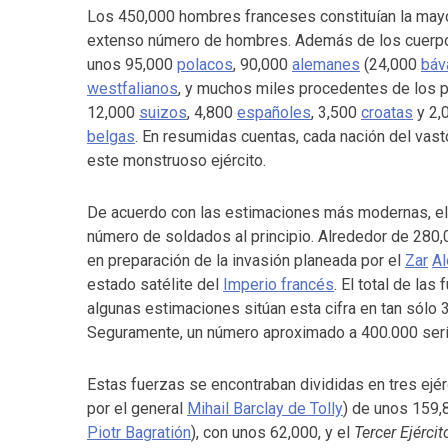
Los 450,000 hombres franceses constituían la mayor
extenso número de hombres. Además de los cuerpos
unos 95,000
polacos
, 90,000
alemanes
(24,000
báv
westfalianos
, y muchos miles procedentes de los
12,000
suizos
, 4,800
españoles
, 3,500
croatas
y 2,
belgas
. En resumidas cuentas, cada nación del vas
este monstruoso ejército.
De acuerdo con las estimaciones más modernas, el 
número de soldados al principio. Alrededor de 280,
en preparación de la invasión planeada por el
Zar
Al
estado satélite del
Imperio francés
. El total de la
algunas estimaciones sitúan esta cifra en tan sólo 
Seguramente, un número aproximado a 400.000 sería 
Estas fuerzas se encontraban divididas en tres ejér
por el general
Mihail Barclay de Tolly
) de unos 159,
Piotr Bagratión
), con unos 62,000, y el
Tercer Ejércit