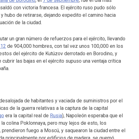
alla de Borodino
, el
7 de septiembre
, fue el día más
aldó con victoria francesa. El ejército ruso pudo sólo
, y hubo de retirarse, dejando expedito el camino hacia
ación de la ciudad.
tar un gran número de refuerzos para el ejército, llevando
812
de 904,000 hombres, con tal vez unos 100,000 en los
stos del ejército de Kutúzov derrotado en Borodino, y
cubrir las bajas en el ejército supuso una ventaja crítica
paña.
desalojada de habitantes y vaciada de suministros por el
cas de la guerra relativas a la captura de la capital
go
era la capital real de
Rusia
), Napoleón esperaba que el
n la colina Poklonnaya, pero muy lejos de esto, los
o, prendieron fuego a Moscú, y saquearon la ciudad
entre el
ida principalmente por edificios de madera, se quemó