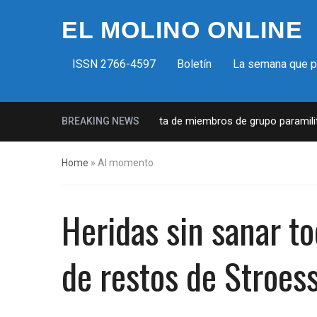
EL MOLINO ONLINE
ISSN 2766-4597
Boletín
La semana que 
Milicias fascistas en EUA: Lista de miembros de grupo paramilitar 
BREAKING NEWS
Home
»
Al momento
Heridas sin sanar t
de restos de Stroes