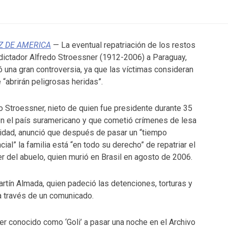
Z DE AMERICA
— La eventual repatriación de los restos
dictador Alfredo Stroessner (1912-2006) a Paraguay,
ó una gran controversia, ya que las víctimas consideran
 “abrirán peligrosas heridas”.
o Stroessner, nieto de quien fue presidente durante 35
n el país suramericano y que cometió crímenes de lesa
dad, anunció que después de pasar un “tiempo
cial” la familia está “en todo su derecho” de repatriar el
r del abuelo, quien murió en Brasil en agosto de 2006.
artín Almada, quien padeció las detenciones, torturas y
a a través de un comunicado.
r conocido como ‘Goli’ a pasar una noche en el Archivo