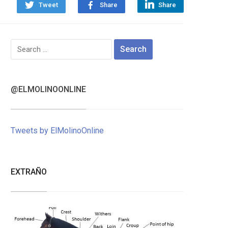
Tweet
Share
Share
Search
for:
@ELMOLINOONLINE
Tweets by ElMolinoOnline
EXTRAÑO