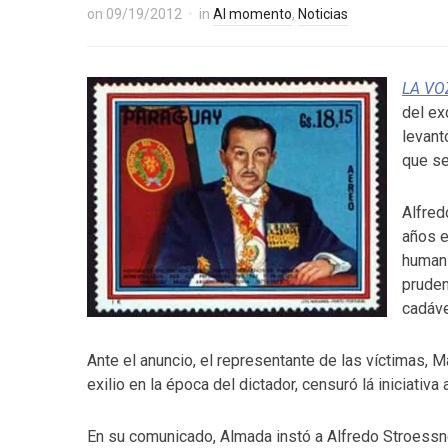
on
09/19/2012
in
Al momento
,
Noticias
LA VO
del ex
levant
que se
Alfred
años e
humani
pruden
cadáve
Ante el anuncio, el representante de las víctimas, M
exilio en la época del dictador, censuró lá iniciativ
En su comunicado, Almada instó a Alfredo Stroessne