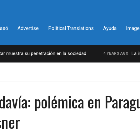
pasó
Advertise
Political Translations
Ayuda
Image
muestra su penetración en la sociedad
La incre
4 YEARS AGO
odavía: polémica en Parag
sner