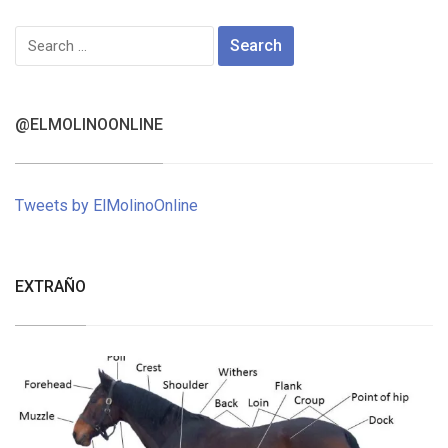
Search
for:
@ELMOLINOONLINE
Tweets by ElMolinoOnline
EXTRAÑO