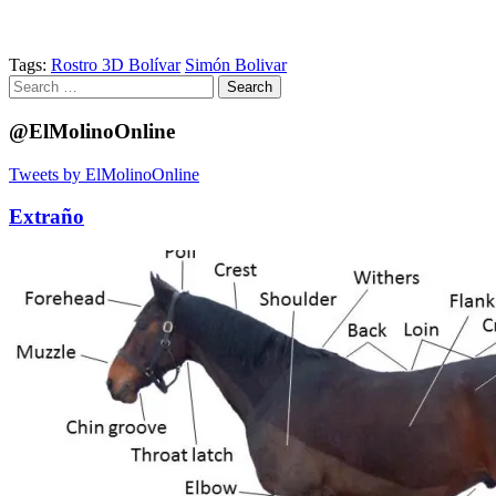
Tags:
Rostro 3D Bolívar
Simón Bolivar
Search
for:
@ElMolinoOnline
Tweets by ElMolinoOnline
Extraño