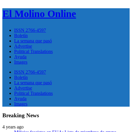
El Molino Online
ISSN 2766-4597
Boletín
La semana que pasó
Advertise
Political Translations
Ayuda
Images
ISSN 2766-4597
Boletín
La semana que pasó
Advertise
Political Translations
Ayuda
Images
Breaking News
4 years ago