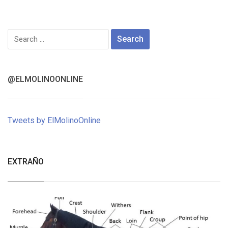
Search
for:
@ELMOLINOONLINE
Tweets by ElMolinoOnline
EXTRAÑO