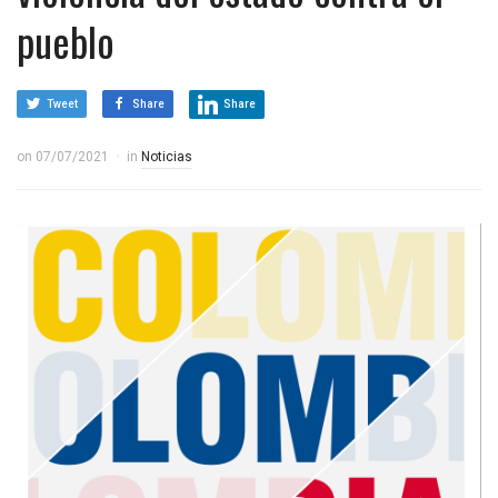
pueblo
Tweet
Share
Share
on
07/07/2021
in
Noticias