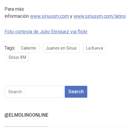
Para más
información
www.siriusxm.com
y
www.siriusxm.com/latino
Foto cortesía de Julio Enriquez via flickr
Tags:
Caliente
Juanes en Sirius
La Kueva
Sirius XM
Search
for:
@ELMOLINOONLINE