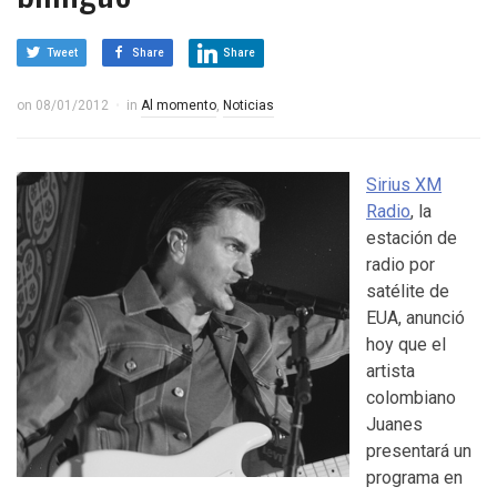
Tweet
Share
Share
on
08/01/2012
in
Al momento
,
Noticias
Sirius XM
Radio
, la
estación de
radio por
satélite de
EUA, anunció
hoy que el
artista
colombiano
Juanes
presentará un
programa en