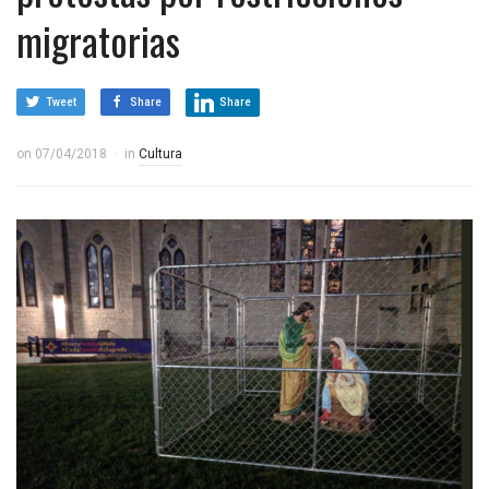
migratorias
Tweet
Share
Share
on
07/04/2018
in
Cultura