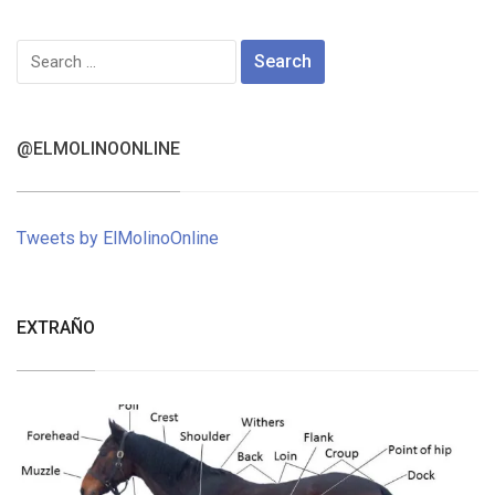
Search
for:
@ELMOLINOONLINE
Tweets by ElMolinoOnline
EXTRAÑO