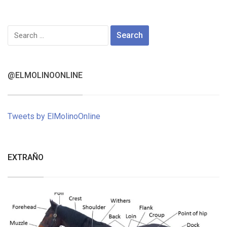
Search
for:
@ELMOLINOONLINE
Tweets by ElMolinoOnline
EXTRAÑO