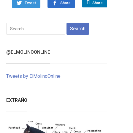
Tweet
Share
Share
Search
for:
@ELMOLINOONLINE
Tweets by ElMolinoOnline
EXTRAÑO