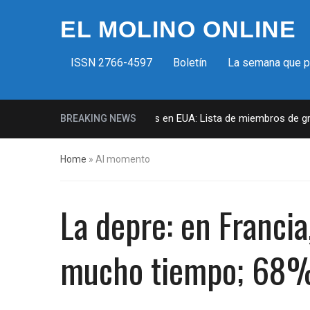
EL MOLINO ONLINE
ISSN 2766-4597
Boletín
La semana que 
Milicias fascistas en EUA: Lista de miembros de grupo
BREAKING NEWS
Home
»
Al momento
La depre: en Francia
mucho tiempo; 68% 