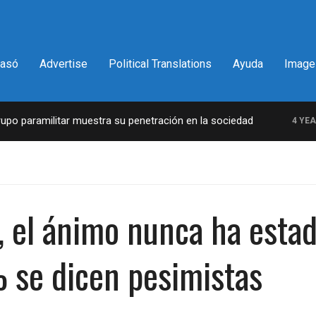
pasó
Advertise
Political Translations
Ayuda
Image
 paramilitar muestra su penetración en la sociedad
4 YEARS 
, el ánimo nunca ha estad
se dicen pesimistas