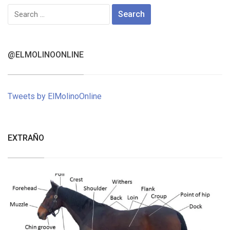
Search
for:
@ELMOLINOONLINE
Tweets by ElMolinoOnline
EXTRAÑO