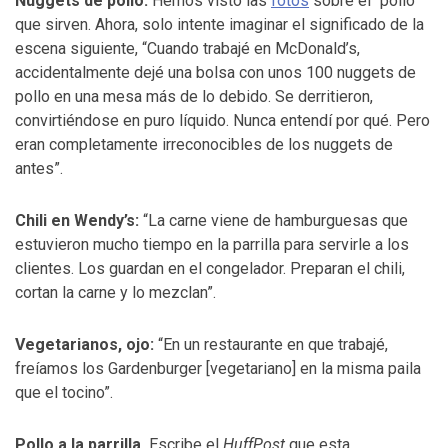
Nuggets de pollo:
Hemos visto las
fotos
sobre el “pollo”
que sirven. Ahora, solo intente imaginar el significado de la
escena siguiente, “Cuando trabajé en McDonald’s,
accidentalmente dejé una bolsa con unos 100 nuggets de
pollo en una mesa más de lo debido. Se derritieron,
convirtiéndose en puro líquido. Nunca entendí por qué. Pero
eran completamente irreconocibles de los nuggets de
antes”.
Chili en Wendy’s:
“La carne viene de hamburguesas que
estuvieron mucho tiempo en la parrilla para servirle a los
clientes. Los guardan en el congelador. Preparan el chili,
cortan la carne y lo mezclan”.
Vegetarianos, ojo:
“En un restaurante en que trabajé,
freíamos los Gardenburger [vegetariano] en la misma paila
que el tocino”.
Pollo a la parrilla.
Escribe el
HuffPost
que esta