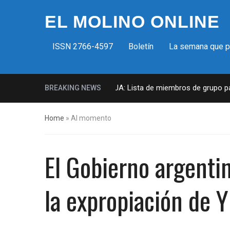
EL MOLINO ONLINE
ISSN 2766-4597
Boletín
La semana que 
Milicias fascistas en EUA: Lista de miembros de grupo param
BREAKING NEWS
Home
»
Al momento
El Gobierno argentin
la expropiación de 