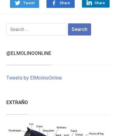
Tweet
Share
Share
Search
for:
@ELMOLINOONLINE
Tweets by ElMolinoOnline
EXTRAÑO