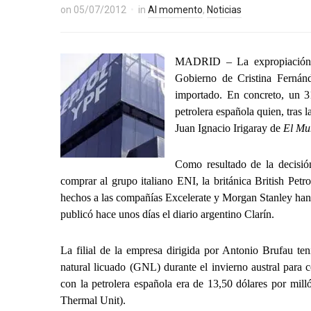
on
05/07/2012
in
Al momento
,
Noticias
MADRID – La expropiación d
Gobierno de Cristina Fernán
importado. En concreto, un 31
petrolera española quien, tras 
Juan Ignacio Irigaray de
El Mu
Como resultado de la decisió
comprar al grupo italiano ENI, la británica British Petr
hechos a las compañías Excelerate y Morgan Stanley han 
publicó hace unos días el diario argentino Clarín.
La filial de la empresa dirigida por Antonio Brufau te
natural licuado (GNL) durante el invierno austral para c
con la petrolera española era de 13,50 dólares por mill
Thermal Unit).