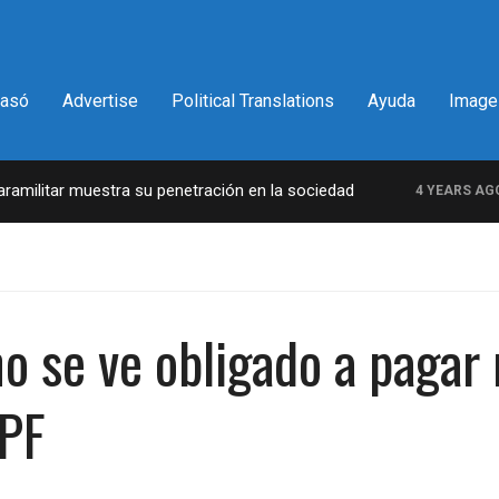
pasó
Advertise
Political Translations
Ayuda
Image
ilitar muestra su penetración en la sociedad
L
4 YEARS AGO
o se ve obligado a pagar 
YPF