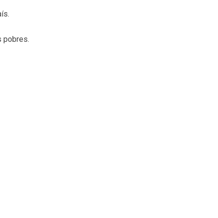
ís.
s pobres.