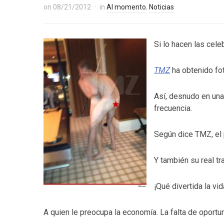
on
08/21/2012
in
Al momento
,
Noticias
Si lo hacen las cele
TMZ
ha obtenido fot
Así, desnudo en una
frecuencia.
Según dice TMZ, el 
Y también su real tr
¡Qué divertida la vid
A quien le preocupa la economía. La falta de oportu