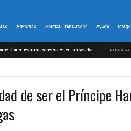
pasó
Advertise
Political Translations
Ayuda
Image
ilitar muestra su penetración en la sociedad
L
4 YEARS AGO
dad de ser el Príncipe Ha
gas