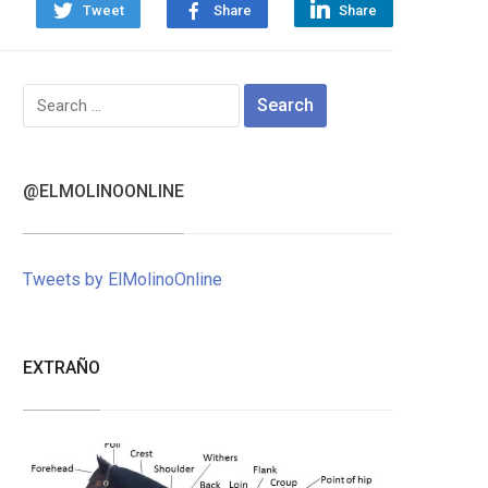
Tweet
Share
Share
Search
for:
@ELMOLINOONLINE
Tweets by ElMolinoOnline
EXTRAÑO