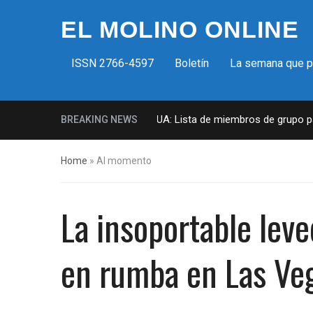
EL MOLINO ONLINE
ISSN 2766-4597
Boletín
La semana que 
Milicias fascistas en EUA: Lista de miembros de grupo param
BREAKING NEWS
Home
»
Al momento
La insoportable leve
en rumba en Las Ve