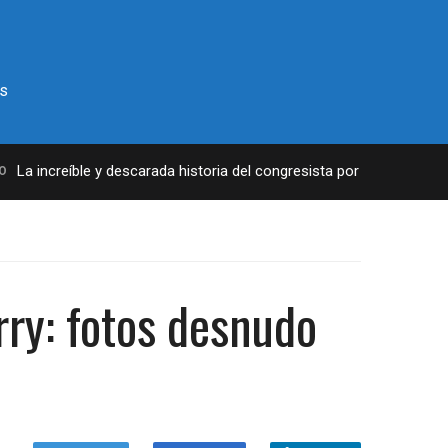
s
a increíble y descarada historia del congresista por NY George Sant
rry: fotos desnudo