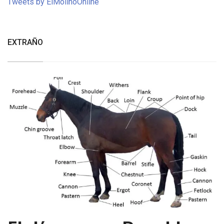
Tweets by ElMolinoOnline
EXTRAÑO