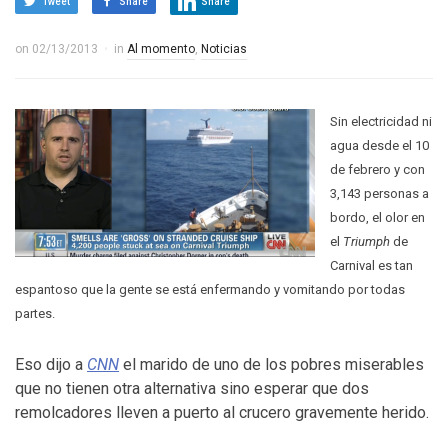
Tweet
Share
Share
on
02/13/2013
in
Al momento
,
Noticias
Sin electricidad ni
agua desde el 10
de febrero y con
3,143 personas a
bordo, el olor en
el
Triumph
de
Carnival es tan
espantoso que la gente se está enfermando y vomitando por todas
partes.
Eso dijo a
CNN
el marido de uno de los pobres miserables
que no tienen otra alternativa sino esperar que dos
remolcadores lleven a puerto al crucero gravemente herido.