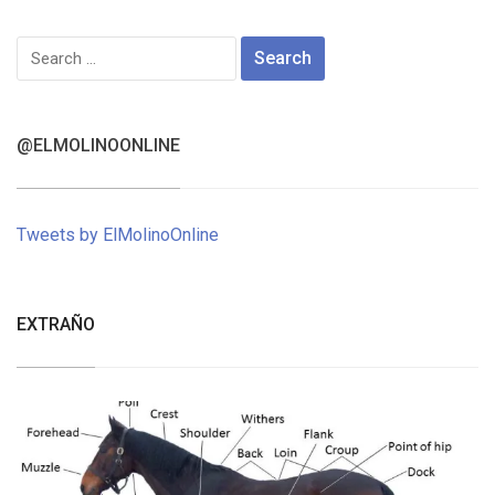
Search
for:
@ELMOLINOONLINE
Tweets by ElMolinoOnline
EXTRAÑO