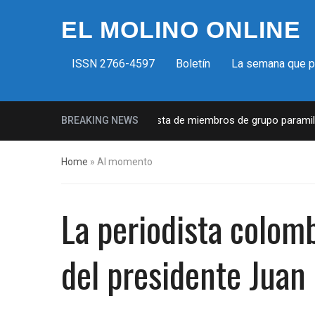
EL MOLINO ONLINE
ISSN 2766-4597
Boletín
La semana que 
Milicias fascistas en EUA: Lista de miembros de grupo paramilitar
BREAKING NEWS
Home
»
Al momento
La periodista colom
del presidente Juan