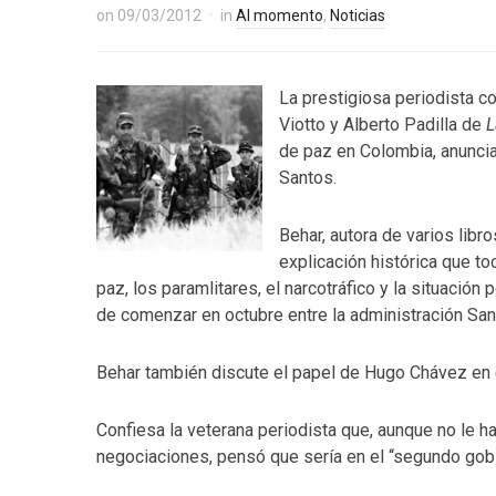
on
09/03/2012
in
Al momento
,
Noticias
La prestigiosa periodista c
Viotto y Alberto Padilla de
L
de paz en Colombia, anunci
Santos.
Behar, autora de varios libr
explicación histórica que to
paz, los paramlitares, el narcotráfico y la situación
de comenzar en octubre entre la administración Sant
Behar también discute el papel de Hugo Chávez en 
Confiesa la veterana periodista que, aunque no le h
negociaciones, pensó que sería en el “segundo gob