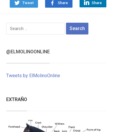
Tweet
Share
Share
Search
for:
@ELMOLINOONLINE
Tweets by ElMolinoOnline
EXTRAÑO